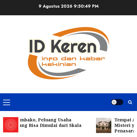
Skip
9 Agustus 2026
9:50:50 PM
to
content
Primary
Menu
is Sembako, Peluang Usaha
Tempat Angke
an yang Bisa Dimulai dari Skala
Misteri yang 
l
Penasaran
Skateboard Jadi Hobi Seru yang