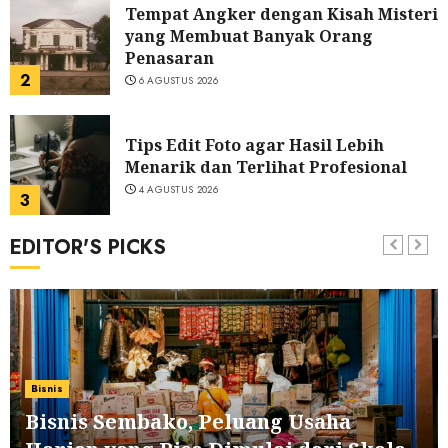
Tempat Angker dengan Kisah Misteri
yang Membuat Banyak Orang
Penasaran
2
6 AGUSTUS 2026
Tips Edit Foto agar Hasil Lebih
Menarik dan Terlihat Profesional
4 AGUSTUS 2026
3
EDITOR'S PICKS
Ukuran Kamar Utama yang Ideal
agar Hunian Terasa Nyaman dan
Fungsional
4
31 JULI 2026
Skateboard Jadi Hobi Seru yang
Bisnis
Melatih Penyeimbang serta
Keyakinan Diri
Bisnis Sembako, Peluang Usaha
5
27 JULI 2026