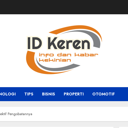
NOLOGI
TIPS
BISNIS
PROPERTI
OTOMOTIF
ektif Pengobatannya