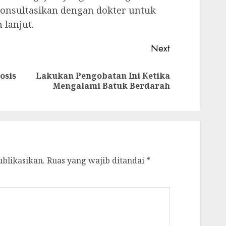
konsultasikan dengan dokter untuk
 lanjut.
Next
osis
Lakukan Pengobatan Ini Ketika
Previous
Next
Mengalami Batuk Berdarah
post:
post:
ublikasikan.
Ruas yang wajib ditandai
*