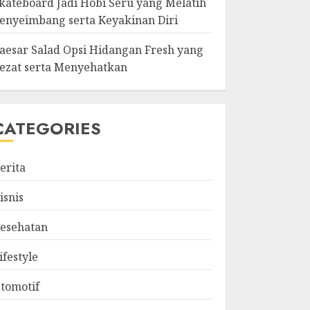
kateboard Jadi Hobi Seru yang Melatih
enyeimbang serta Keyakinan Diri
aesar Salad Opsi Hidangan Fresh yang
ezat serta Menyehatkan
CATEGORIES
erita
isnis
esehatan
ifestyle
tomotif