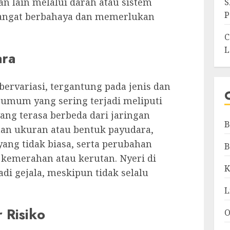
n lain melalui darah atau sistem
S
P
sangat berbahaya dan memerlukan
C
L
ara
bervariasi, tergantung pada jenis dan
a umum yang sering terjadi meliputi
ang terasa berbeda dari jaringan
B
han ukuran atau bentuk payudara,
yang tidak biasa, serta perubahan
B
i kemerahan atau kerutan. Nyeri di
K
di gejala, meskipun tidak selalu
L
 Risiko
O