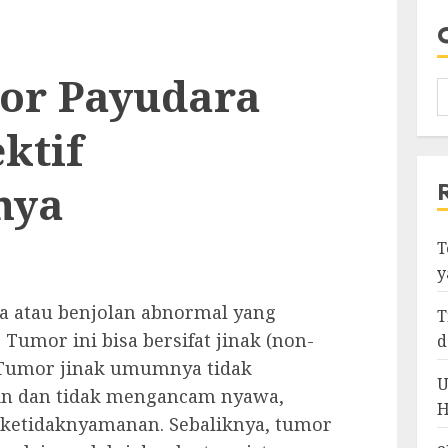
or Payudara
ktif
nya
T
y
a atau benjolan abnormal yang
T
Tumor ini bisa bersifat jinak (non-
d
. Tumor jinak umumnya tidak
U
in dan tidak mengancam nyawa,
H
ketidaknyamanan. Sebaliknya, tumor