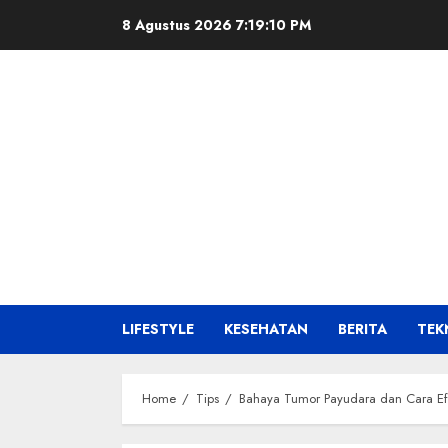
Skip
8 Agustus 2026
7:19:11 PM
to
content
LIFESTYLE
KESEHATAN
BERITA
TEK
Home
Tips
Bahaya Tumor Payudara dan Cara Ef