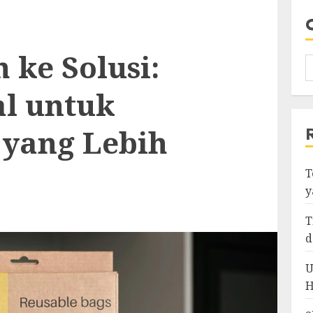
 ke Solusi:
al untuk
yang Lebih
T
y
T
d
U
H