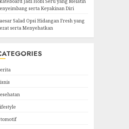
kateboard Jadi Hobi Seru yang Melatih
enyeimbang serta Keyakinan Diri
aesar Salad Opsi Hidangan Fresh yang
ezat serta Menyehatkan
CATEGORIES
erita
isnis
esehatan
ifestyle
tomotif