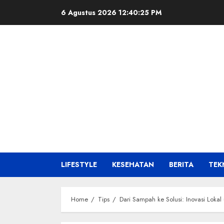
Skip
6 Agustus 2026
12:40:26 PM
to
content
LIFESTYLE
KESEHATAN
BERITA
TEK
Home
Tips
Dari Sampah ke Solusi: Inovasi Lokal