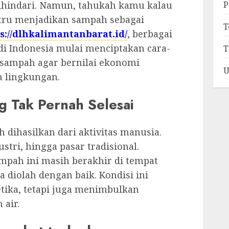
P
dihindari. Namun, tahukah kamu kalau
stru menjadikan sampah sebagai
T
s://dlhkalimantanbarat.id/
, berbagai
di Indonesia mulai menciptakan cara-
T
 sampah agar bernilai ekonomi
U
n lingkungan.
 Tak Pernah Selesai
h dihasilkan dari aktivitas manusia.
stri, hingga pasar tradisional.
mpah ini masih berakhir di tempat
 diolah dengan baik. Kondisi ini
tika, tetapi juga menimbulkan
 air.