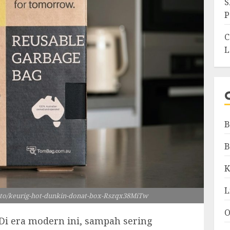
S
P
C
L
B
B
K
L
foto/keurig-hot-dunkin-donat-box-Rszqx38MiTw
O
 Di era modern ini, sampah sering