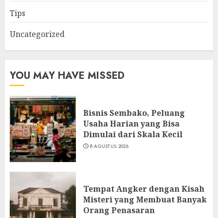
Tips
Uncategorized
YOU MAY HAVE MISSED
Bisnis Sembako, Peluang
Usaha Harian yang Bisa
Dimulai dari Skala Kecil
8 AGUSTUS 2026
Tempat Angker dengan Kisah
Misteri yang Membuat Banyak
Orang Penasaran