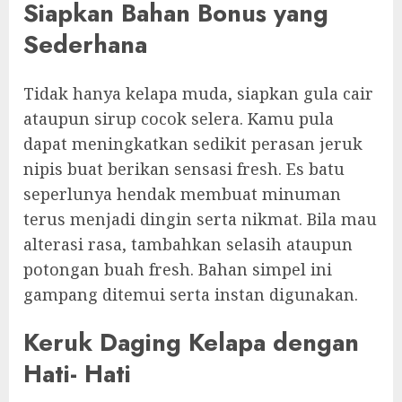
Siapkan Bahan Bonus yang
Sederhana
Tidak hanya kelapa muda, siapkan gula cair
ataupun sirup cocok selera. Kamu pula
dapat meningkatkan sedikit perasan jeruk
nipis buat berikan sensasi fresh. Es batu
seperlunya hendak membuat minuman
terus menjadi dingin serta nikmat. Bila mau
alterasi rasa, tambahkan selasih ataupun
potongan buah fresh. Bahan simpel ini
gampang ditemui serta instan digunakan.
Keruk Daging Kelapa dengan
Hati- Hati