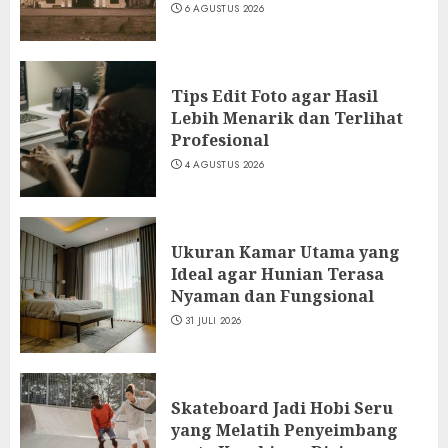
6 AGUSTUS 2026
Tips Edit Foto agar Hasil
Lebih Menarik dan Terlihat
Profesional
4 AGUSTUS 2026
Ukuran Kamar Utama yang
Ideal agar Hunian Terasa
Nyaman dan Fungsional
31 JULI 2026
Skateboard Jadi Hobi Seru
yang Melatih Penyeimbang