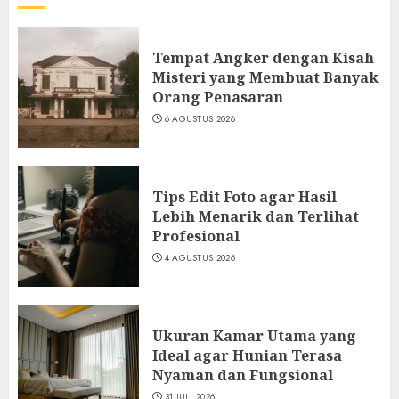
Tempat Angker dengan Kisah
Misteri yang Membuat Banyak
Orang Penasaran
6 AGUSTUS 2026
Tips Edit Foto agar Hasil
Lebih Menarik dan Terlihat
Profesional
4 AGUSTUS 2026
Ukuran Kamar Utama yang
Ideal agar Hunian Terasa
Nyaman dan Fungsional
31 JULI 2026