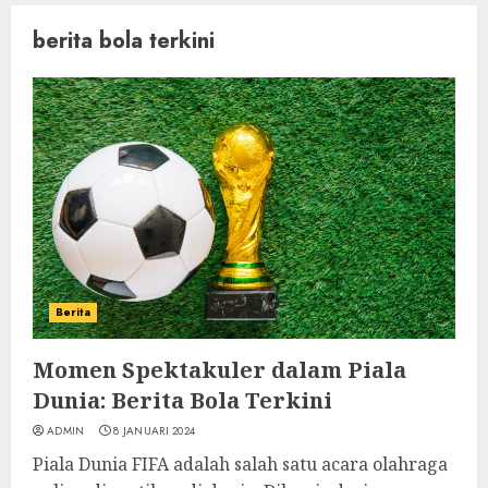
berita bola terkini
Berita
Momen Spektakuler dalam Piala
Dunia: Berita Bola Terkini
ADMIN
8 JANUARI 2024
Piala Dunia FIFA adalah salah satu acara olahraga