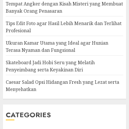
Tempat Angker dengan Kisah Misteri yang Membuat
Banyak Orang Penasaran
Tips Edit Foto agar Hasil Lebih Menarik dan Terlihat
Profesional
Ukuran Kamar Utama yang Ideal agar Hunian
Terasa Nyaman dan Fungsional
Skateboard Jadi Hobi Seru yang Melatih
Penyeimbang serta Keyakinan Diri
Caesar Salad Opsi Hidangan Fresh yang Lezat serta
Menyehatkan
CATEGORIES