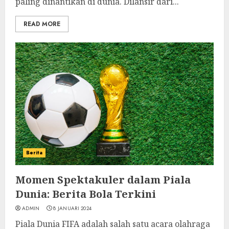
paling dinantikan di dunia. Dilansir dari...
READ MORE
Berita
Momen Spektakuler dalam Piala
Dunia: Berita Bola Terkini
ADMIN
8 JANUARI 2024
Piala Dunia FIFA adalah salah satu acara olahraga