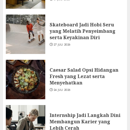
Skateboard Jadi Hobi Seru
yang Melatih Penyeimbang
serta Keyakinan Diri
27 JULI 2026
Caesar Salad Opsi Hidangan
Fresh yang Lezat serta
Menyehatkan
24 JULI 2026
Internship Jadi Langkah Dini
Membangun Karier yang
Lebih Cerah