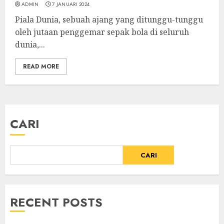
ADMIN
7 JANUARI 2024
Piala Dunia, sebuah ajang yang ditunggu-tunggu
oleh jutaan penggemar sepak bola di seluruh
dunia,...
READ MORE
CARI
CARI
RECENT POSTS