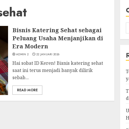
sehat
Bisnis Katering Sehat sebagai
Peluang Usaha Menjanjikan di
Era Modern
ADMIN 2
22 JANUARI 2026
Hai sobat ID Keren! Bisnis katering sehat
saat ini terus menjadi banyak dilirik
T
sebab...
y
READ MORE
T
d
U
H