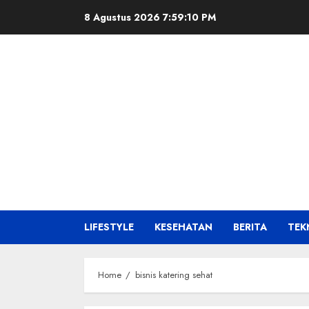
Skip
8 Agustus 2026
7:59:11 PM
to
content
LIFESTYLE
KESEHATAN
BERITA
TEK
Home
bisnis katering sehat