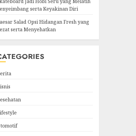
kateboard Jadi Hobi Seru yang Melatih
enyeimbang serta Keyakinan Diri
aesar Salad Opsi Hidangan Fresh yang
ezat serta Menyehatkan
CATEGORIES
erita
isnis
esehatan
ifestyle
tomotif