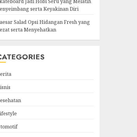
kateboard Jadi Hobi Seru yang Melatih
enyeimbang serta Keyakinan Diri
aesar Salad Opsi Hidangan Fresh yang
ezat serta Menyehatkan
CATEGORIES
erita
isnis
esehatan
ifestyle
tomotif