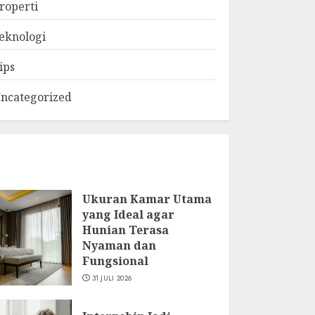
roperti
eknologi
ips
ncategorized
Ukuran Kamar Utama
yang Ideal agar
Hunian Terasa
Nyaman dan
Fungsional
31 JULI 2026