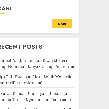
CARI
CARI
RECENT POSTS
empat Angker dengan Kisah Misteri
ang Membuat Banyak Orang Penasaran
ips Edit Foto agar Hasil Lebih Menarik
an Terlihat Profesional
kuran Kamar Utama yang Ideal agar
unian Terasa Nyaman dan Fungsional