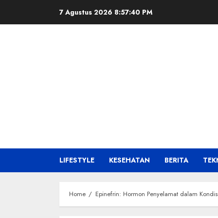
Skip
7 Agustus 2026
8:57:41 PM
to
content
LIFESTYLE
KESEHATAN
BERITA
TEK
Home
Epinefrin: Hormon Penyelamat dalam Kondisi