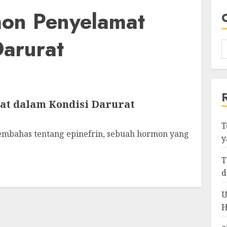
mon Penyelamat
Darurat
at dalam Kondisi Darurat
T
 membahas tentang epinefrin, sebuah hormon yang
y
T
d
U
H