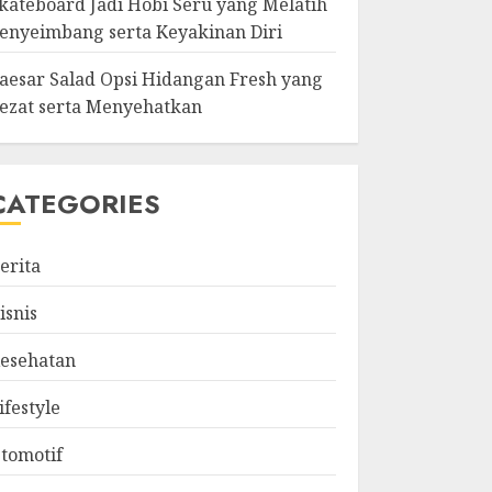
kateboard Jadi Hobi Seru yang Melatih
enyeimbang serta Keyakinan Diri
aesar Salad Opsi Hidangan Fresh yang
ezat serta Menyehatkan
CATEGORIES
erita
isnis
esehatan
ifestyle
tomotif