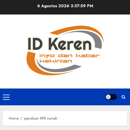
Skip
6 Agustus 2026
3:37:59 PM
to
content
Primary
Menu
Home
panduan KPR rumah