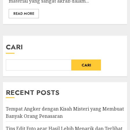
material yang sangat akrab dalam...
READ MORE
CARI
CARI
RECENT POSTS
Tempat Angker dengan Kisah Misteri yang Membuat
Banyak Orang Penasaran
Tips Edit Foto agar Hasil Lebih Menarik dan Terlihat