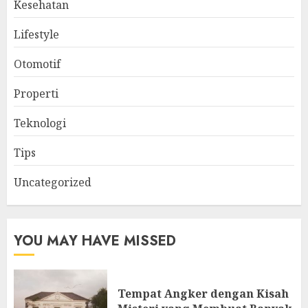
Kesehatan
Lifestyle
Otomotif
Properti
Teknologi
Tips
Uncategorized
YOU MAY HAVE MISSED
Tempat Angker dengan Kisah