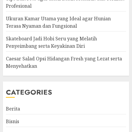
Profesional
Ukuran Kamar Utama yang Ideal agar Hunian
Terasa Nyaman dan Fungsional
Skateboard Jadi Hobi Seru yang Melatih
Penyeimbang serta Keyakinan Diri
Caesar Salad Opsi Hidangan Fresh yang Lezat serta
Menyehatkan
CATEGORIES
Berita
Bisnis