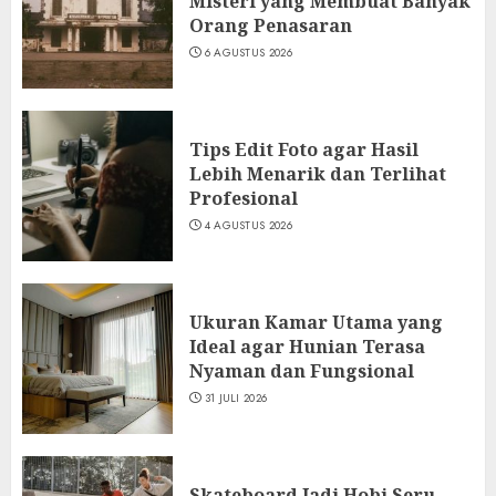
Misteri yang Membuat Banyak
Orang Penasaran
6 AGUSTUS 2026
Tips Edit Foto agar Hasil
Lebih Menarik dan Terlihat
Profesional
4 AGUSTUS 2026
Ukuran Kamar Utama yang
Ideal agar Hunian Terasa
Nyaman dan Fungsional
31 JULI 2026
Skateboard Jadi Hobi Seru