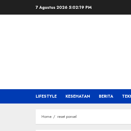
Skip
7 Agustus 2026
5:02:20 PM
to
content
LIFESTYLE
KESEHATAN
BERITA
TEK
Home
reset ponsel