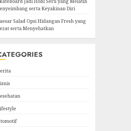
kateboard Jadi Hobi Seru yang Melatih
enyeimbang serta Keyakinan Diri
aesar Salad Opsi Hidangan Fresh yang
ezat serta Menyehatkan
CATEGORIES
erita
isnis
esehatan
ifestyle
tomotif