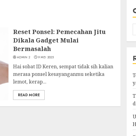
Reset Ponsel: Pemecahan Jitu
Dikala Gadget Mulai
Bermasalah
ADMIN 2
9 MEI 2025
Hai sobat ID Keren, sempat tidak sih kalian
merasa ponsel kesayanganmu seketika
T
lemot, kerap...
y
READ MORE
T
d
U
H