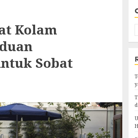
at Kolam
nduan
ntuk Sobat
T
y
T
d
U
H