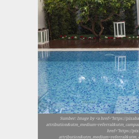
Sumber: Image by <a href="https://pixab
attribution&utm_medium=referral&utm_campai
href="https://pi
attribution&utm_medium=referral&utm_