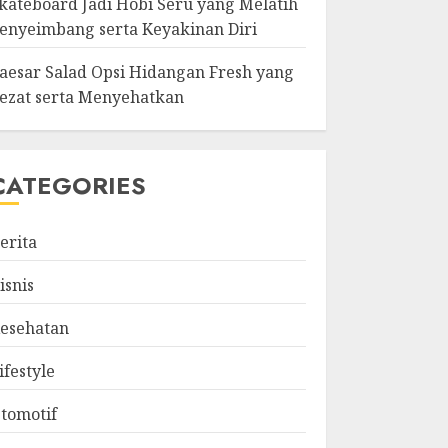
kateboard Jadi Hobi Seru yang Melatih
enyeimbang serta Keyakinan Diri
aesar Salad Opsi Hidangan Fresh yang
ezat serta Menyehatkan
CATEGORIES
erita
isnis
esehatan
ifestyle
tomotif