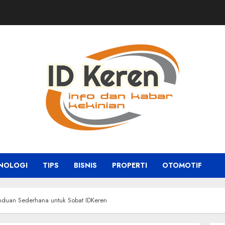
NOLOGI
TIPS
BISNIS
PROPERTI
OTOMOTIF
duan Sederhana untuk Sobat IDKeren