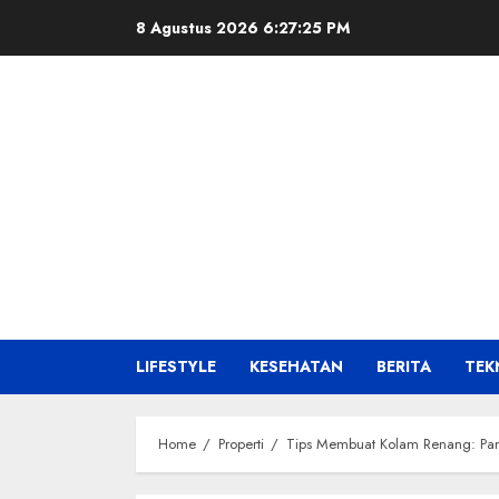
Skip
8 Agustus 2026
6:27:26 PM
to
content
LIFESTYLE
KESEHATAN
BERITA
TEK
Home
Properti
Tips Membuat Kolam Renang: Pan