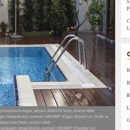
S
P
C
L
B
B
K
L
ay.com/users/engin_akyurt-3656355/?utm_source=link-
gn=image&utm_content=5055009">Engin Akyurt</a> from <a
O
xabay.com//?utm_source=link-
campaign=image&utm_content=5055009">Pixabay</a>